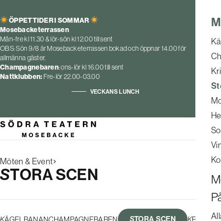
M
ÖPPETTIDER I SOMMAR
Mosebacketerrassen
Mån-fre kl 11.30 & lör-sön kl 12.00 till sent
Kä
OBS: Sön 9/8 är Mosebacketerrassen bokad och öppnar 14.00 för
Ch
allmänna gäster.
Champagnebaren
: ons-lör kl 16.00 till sent
Kr
Nattklubben:
Fre-lör 22.00-03.00
St
VECKANS LUNCH
Mo
He
So
Vi
Ko
Möten & Event
STORA SCEN
M
P
All
KÄGELBANAN
CHAMPAGNEBAREN
STORA SCEN
KRISTAL