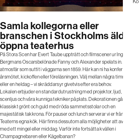
Ko
Samla kollegorna eller
branschen i Stockholms äldsta
öppna teaterhus
På Stora Scen har Evert Taube uppträtt och filmscener ur Ingmar
Bergmans Oscarsbelönade Fanny och Alexander spelats in. En unik
atmosfär som suttit i väggarna sen 1859. Här kan ni ha konferensen,
årsmötet, kickoffen eller föreläsningen. Välj mellan några timmar
eller en heldag – vi skräddarsyr givetvis efter era behov.
Lokalen erbjuder en standardutrustning med projektor, ljud,
scenljus och våra kunniga tekniker på plats. Dekorationen går i
klassiskt grönt och guld med röda sammetsstolar och en
majestätisk takkrona. För pauser och lunch serverar vi er från Södra
Teaterns egna kök. Här finns dessutom alla möjligheter att avrunda
med ett mingel eller middag. Varför inte fortsätta kvällen i
Champagnebaren eller Kägelbanan?