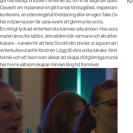
gör oss väldigt bra även i vinterskrud, om vi får säga det själva.
Ko
Oavsett om ni planerar en glittrande företagsfest, inspirerande
konferens, en stämningsfull föreläsning eller en egen Take Over, finns
här miljöerna som får varje event att glimma lite extra.
En riktigt lyckad vinterfest ska kännas i alla sinnen. Hos oss smakar
maten ännu lite bättre, atmosfären blir varmare och skratten klingar
klarare – kanske för att hela Stockholm breder ut sig som en levande
vinterkuliss utanför fönstren. Lägg till våra unika lokaler, förstklassig
teknik och ett team som älskar att skapa oförglömliga stunder, så
har ni en kväll som skapar minnen lång tid framöver.
Pause