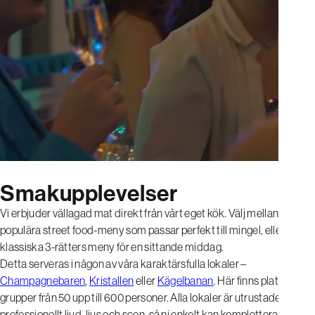
Smakupplevelser
Vi erbjuder vällagad mat direkt från vårt eget kök. Välj mellan vår
populära street food-meny som passar perfekt till mingel, eller den
klassiska 3-rätters meny för en sittande middag.
Detta serveras i någon av våra karaktärsfulla lokaler –
Champagnebaren
,
Kristallen
eller
Kägelbanan
. Här finns plats för
grupper från 50 upp till 600 personer. Alla lokaler är utrustade med
professionellt ljud, ljus och scen, så ni enkelt kan komplettera kvällen