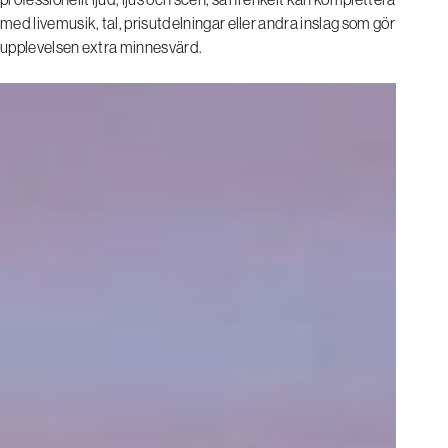
med livemusik, tal, prisutdelningar eller andra inslag som gör
upplevelsen extra minnesvärd.