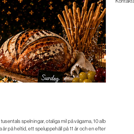
Kontakt
usentals spelningar, otaliga mil på vägarna, 10 album och en
a år på heltid, ett speluppehåll på 11 år och en efterlängtad