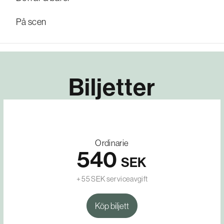
På scen
Biljetter
Ordinarie
540
SEK
+ 55 SEK serviceavgift
Köp biljett