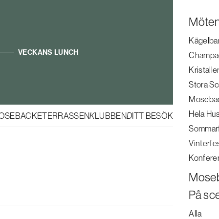
Möten
Kägelba
VECKANS LUNCH
Champa
Kristalle
Stora S
Mosebac
Hela Hu
MOSEBACKETERRASSEN
KLUBBEN
DITT BESÖK
|
SV
EN
Sommar
Vinterfe
Konfere
Moseb
På sc
Alla