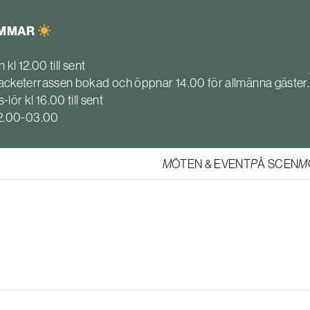
OMMAR
 kl 12.00 till sent
cketerrassen bokad och öppnar 14.00 för allmänna gäster.
s-lör kl 16.00 till sent
22.00-03.00
MÖTEN & EVENT
PÅ SCEN