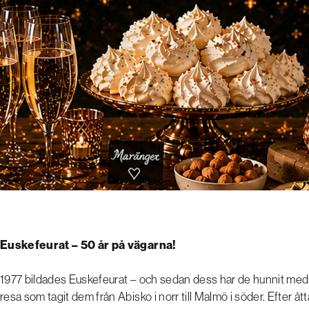
Euskefeurat – 50 år på vägarna!
1977 bildades Euskefeurat – och sedan dess har de hunnit med t
resa som tagit dem från Abisko i norr till Malmö i söder. Efter ått