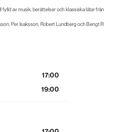
 fylld av musik, berättelser och klassiska låtar från ett av
sson, Per Isaksson, Robert Lundberg och Bengt Ruthström.
17:00
19:00
17:00