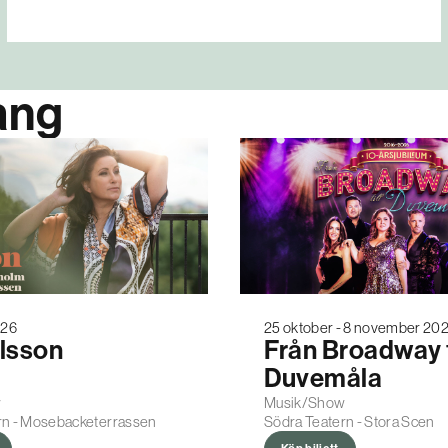
ang
026
25 oktober - 8 november 20
ilsson
Från Broadway t
Duvemåla
w
Musik/Show
rn - Mosebacketerrassen
Södra Teatern - Stora Scen