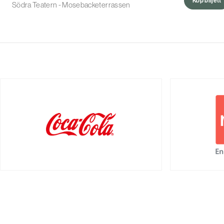
Köp biljett
Södra Teatern - Mosebacketerrassen