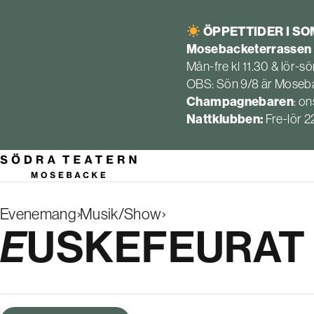
ÖPPETTIDER I S
Mosebacketerrassen
Mån-fre kl 11.30 & lör-sön
OBS: Sön 9/8 är Moseba
Champagnebaren
: on
Nattklubben:
Fre-lör 
Evenemang
Musik/Show
Search
EUSKEFEURAT
results