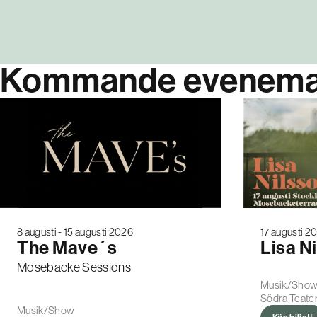
Kommande evenem
17 augusti 2
8 augusti - 15 augusti 2026
Lisa N
The Mave´s
Mosebacke Sessions
Musik/Sho
Södra Teate
Musik/Show