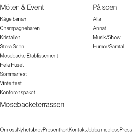
Möten & Event
På scen
Kägelbanan
Alla
Champagnebaren
Annat
Kristallen
Musik/Show
Stora Scen
Humor/Samtal
Mosebacke Etablissement
Hela Huset
Sommarfest
Vinterfest
Konferenspaket
Mosebacketerrassen
Om oss
Nyhetsbrev
Presentkort
Kontakt
Jobba med oss
Press