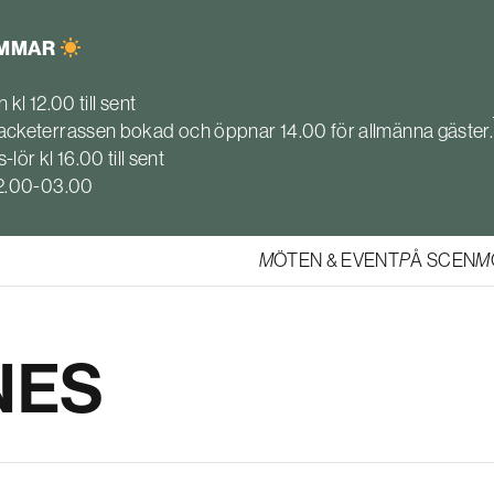
OMMAR
 kl 12.00 till sent
cketerrassen bokad och öppnar 14.00 för allmänna gäster.
s-lör kl 16.00 till sent
22.00-03.00
MÖTEN & EVENT
PÅ SCEN
NES