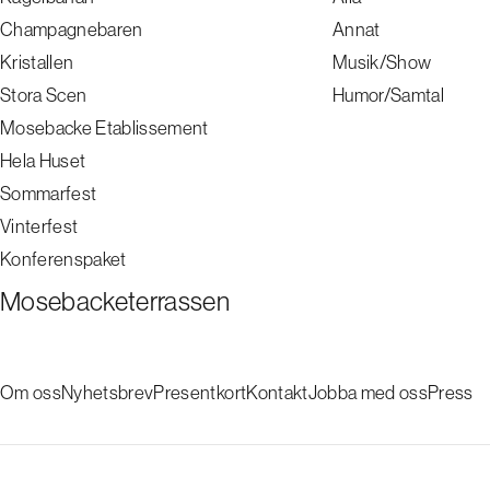
Champagnebaren
Annat
Kristallen
Musik/Show
Stora Scen
Humor/Samtal
Mosebacke Etablissement
Hela Huset
Sommarfest
Vinterfest
Konferenspaket
Mosebacketerrassen
Om oss
Nyhetsbrev
Presentkort
Kontakt
Jobba med oss
Press