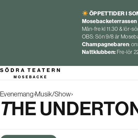
ÖPPETTIDER I S
Mosebacketerrassen
Mån-fre kl 11.30 & lör-sön
OBS: Sön 9/8 är Moseba
Champagnebaren
: on
Nattklubben:
Fre-lör 
Evenemang
Musik/Show
Search
THE UNDERTO
results