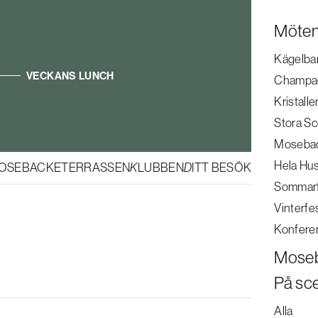
Möten
Kägelba
VECKANS LUNCH
Champa
Kristalle
Stora S
Mosebac
Hela Hu
MOSEBACKETERRASSEN
KLUBBEN
DITT BESÖK
|
SV
EN
Sommar
Vinterfe
Konfere
Moseb
På sc
Alla