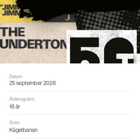
Datum
25 september 2026
Åldersgräns
18 år
Scen
Kägelbanan