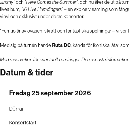
Jimmy”
och
“Here Comes the Summer", o
ch nu åker de ut på tu
livealbum,
“16 Live Humdingers”
– en explosiv samling som fånga
vinyl och exklusivt under deras konserter.
“Femtio år av oväsen, skratt och fantastiska spelningar – vi ser
Med sig på turnén har de
Ruts DC
, kända för ikoniska låtar so
Med reservation för eventuella ändringar. Den senaste informatio
Datum & tider
Fredag 25 september 2026
Dörrar
Konsertstart