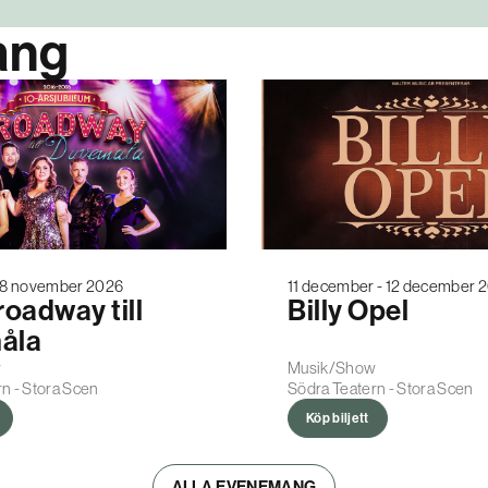
ang
- 8 november 2026
11 december - 12 december 
roadway till
Billy Opel
åla
w
Musik/Show
n - Stora Scen
Södra Teatern - Stora Scen
Köp biljett
ALLA EVENEMANG