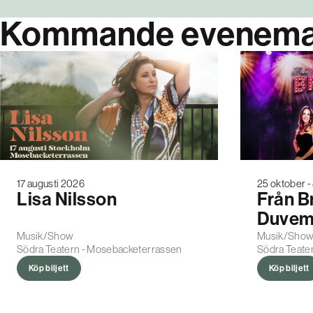
Kommande evenem
17 augusti 2026
25 oktober 
Lisa Nilsson
Från B
Duvem
Musik/Show
Musik/Sho
Södra Teatern - Mosebacketerrassen
Södra Teater
Köp biljett
Köp biljett