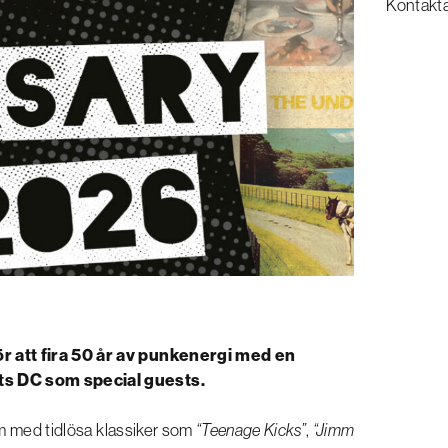
Kontakt
 att fira 50 år av punkenergi med en
s DC som special guests.
om med tidlösa klassiker som
“Teenage Kicks”
,
“Jimmy