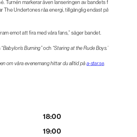
rné. Turnén markerar även lanseringen av bandets första
r The Undertones råa energi, tillgänglig endast på grön
 fram emot att fira med våra fans,” säger bandet.
m
“Babylon’s Burning”
och
“Staring at the Rude Boys.”
nen om våra evenemang hittar du alltid på
a-star.se
.
18:00
19:00