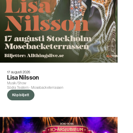
17 augusti 2026
Lisa Nilsson
Musik/Show
Södra Teatern - Mosebacketerrassen
Köp biljett