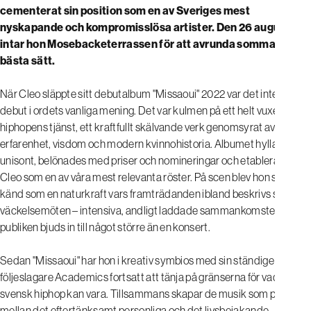
cementerat sin position som en av Sveriges mest
nyskapande och kompromisslösa artister. Den 26 augusti
intar hon Mosebacketerrassen för att avrunda sommaren på
bästa sätt.
När Cleo släppte sitt debutalbum "Missaoui" 2022 var det inte en
debut i ordets vanliga mening. Det var kulmen på ett helt vuxenliv i
hiphopens tjänst, ett kraftfullt skälvande verk genomsyrat av
erfarenhet, visdom och modern kvinnohistoria. Albumet hyllades
unisont, belönades med priser och nomineringar och etablerade
Cleo som en av våra mest relevanta röster. På scen blev hon snabbt
känd som en naturkraft vars framträdanden ibland beskrivs som
väckelsemöten – intensiva, andligt laddade sammankomster där
publiken bjuds in till något större än en konsert.
Sedan "Missaoui" har hon i kreativ symbios med sin ständige
följeslagare Academics fortsatt att tänja på gränserna för vad
svensk hiphop kan vara. Tillsammans skapar de musik som pendlar
mellan det eftertänksamt personliga och det livsbejakande