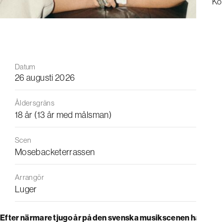
Ko
Datum
26 augusti 2026
Åldersgräns
18 år (13 år med målsman)
Scen
Mosebacketerrassen
Arrangör
Luger
Efter närmare tjugo år på den svenska musikscenen har Cleo