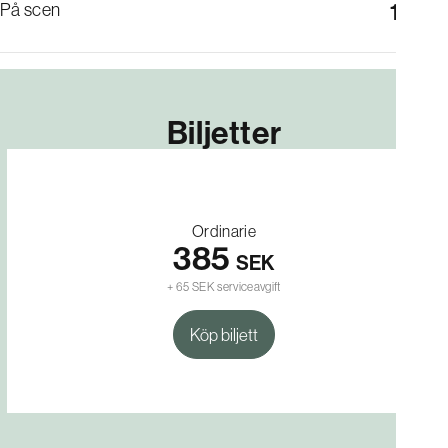
På scen
19:30
Biljetter
Ordinarie
385
SEK
+ 65 SEK serviceavgift
Köp biljett