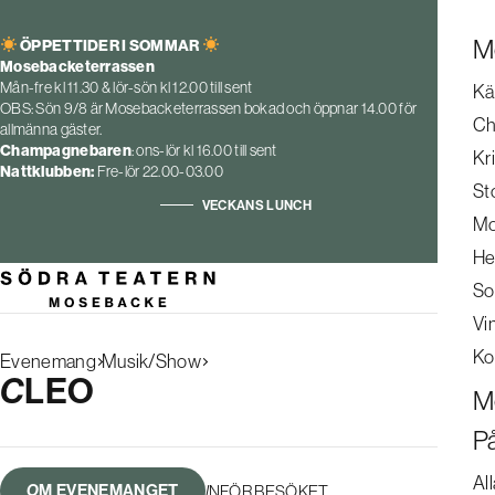
M
ÖPPETTIDER I SOMMAR
Mosebacketerrassen
Mån-fre kl 11.30 & lör-sön kl 12.00 till sent
Kä
OBS: Sön 9/8 är Mosebacketerrassen bokad och öppnar 14.00 för
Ch
allmänna gäster.
Champagnebaren
: ons-lör kl 16.00 till sent
Kr
Nattklubben:
Fre-lör 22.00-03.00
St
VECKANS LUNCH
Mo
He
So
Vi
Ko
Evenemang
Musik/Show
Search
CLEO
M
results
P
All
OM EVENEMANGET
INFÖR BESÖKET