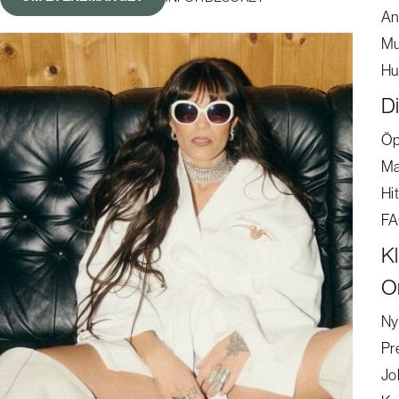
An
Mu
Hu
D
Öp
Ma
Hit
F
K
O
Ny
Pr
Jo