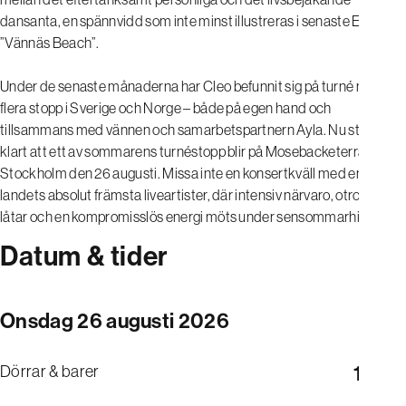
dansanta, en spännvidd som inte minst illustreras i senaste EP:n
”Vännäs Beach”.
Under de senaste månaderna har Cleo befunnit sig på turné med
flera stopp i Sverige och Norge – både på egen hand och
tillsammans med vännen och samarbetspartnern Ayla. Nu står det
klart att ett av sommarens turnéstopp blir på Mosebacketerrassen i
Stockholm den 26 augusti. Missa inte en konsertkväll med en av
landets absolut främsta liveartister, där intensiv närvaro, otroliga
låtar och en kompromisslös energi möts under sensommarhimlen.
Datum & tider
Onsdag 26 augusti 2026
Dörrar & barer
17:00