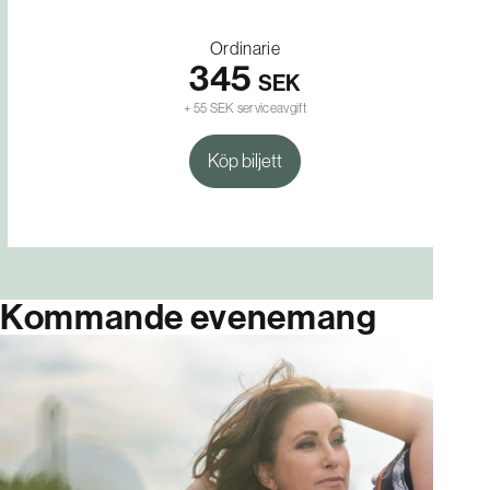
Ordinarie
345
SEK
+ 55 SEK serviceavgift
Köp biljett
Kommande evenemang