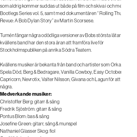
som aldrig kommer suddas ut både på film och skiva i och med The
Bootlegs Series vol. 5, samt med dokumentären “ Rolling Thunder
Revue: A Bob Dylan Story” av Martin Scorsese.
Turnén fångar några odödliga versioner av Bobs största låtar som
kvällens band har den stora äran att framföra live för
Stockholmspubliken på anrika Södra Teatern.
Kvällens musiker är bekanta från band och artister som Orkan,
Spela Död, Berg & Bedragare, Vanilla Cowboy, Easy October,
Capricorn, Nevrotix, Valter Nilsson, Givana och Lagun för att nämna
några.
Medverkande musiker:
Christoffer Berg: gitarr & sång
Fredrik Sjöström: gitarr & sång
Pontus Blom: bas & sång
Josefine Green: gitarr, sång & munspel
Nathaniel Glasser Skog: fiol