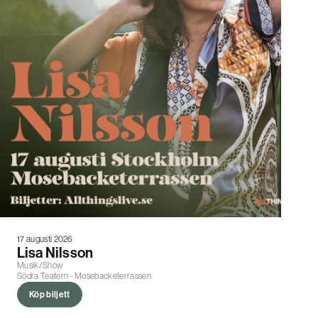
17 augusti 2026
Lisa Nilsson
Musik/Show
Södra Teatern - Mosebacketerrassen
Köp biljett