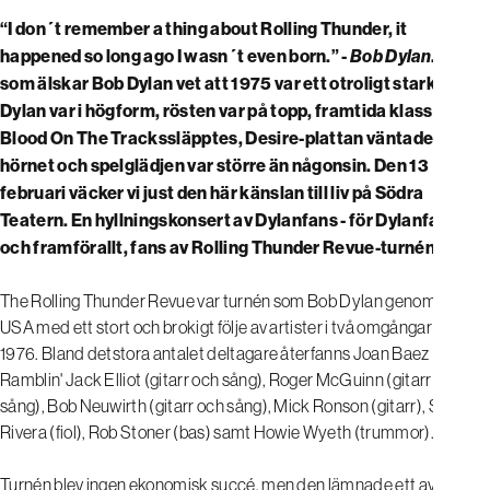
“I don´t remember a thing about Rolling Thunder, it
happened so long ago I wasn´t even born.” -
Bob Dylan
. Alla
som älskar Bob Dylan vet att 1975 var ett otroligt starkt år.
Dylan var i högform, rösten var på topp, framtida klassikern
Blood On The Trackssläpptes, Desire-plattan väntade runt
hörnet och spelglädjen var större än någonsin. Den 13
februari väcker vi just den här känslan till liv på Södra
Teatern. En hyllningskonsert av Dylanfans - för Dylanfans,
och framförallt, fans av Rolling Thunder Revue-turnén!
The Rolling Thunder Revue var turnén som Bob Dylan genomförde i
USA med ett stort och brokigt följe av artister i två omgångar 1975–
1976. Bland detstora antalet deltagare återfanns Joan Baez (sång),
Ramblin' Jack Elliot (gitarr och sång), Roger McGuinn (gitarr och
sång), Bob Neuwirth (gitarr och sång), Mick Ronson (gitarr), Scarlet
Rivera (fiol), Rob Stoner (bas) samt Howie Wyeth (trummor).
Turnén blev ingen ekonomisk succé, men den lämnade ett avtryck